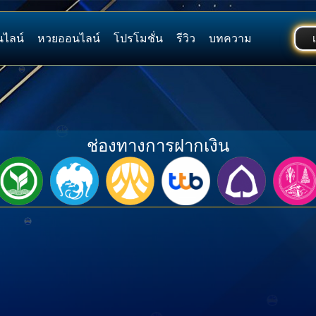
นไลน์
หวยออนไลน์
โปรโมชั่น
รีวิว
บทความ
ช่องทางการฝากเงิน