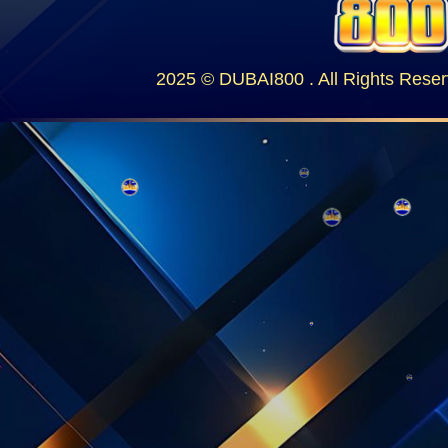
2025 © DUBAI800 . All Rights Reserv